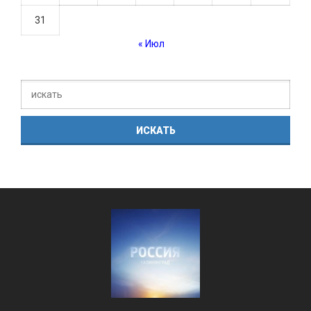
31
« Июл