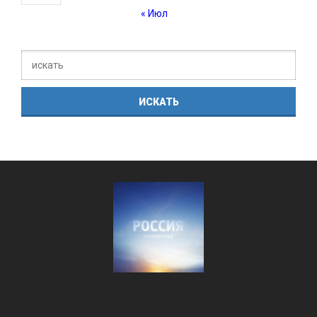
« Июл