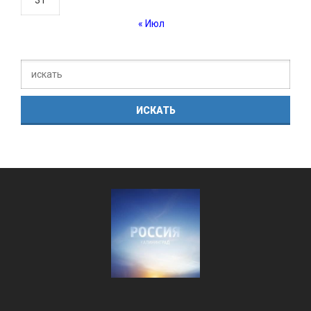
« Июл