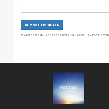
Имя и почтовый адрес обязательны, если Вы хотите ост