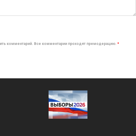
авить комментарий. Все комментарии проходят премодерацию.
*