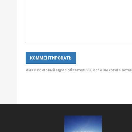
Имя и почтовый адрес обязательны, если Вы хотите ост