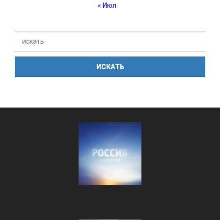
« Июл