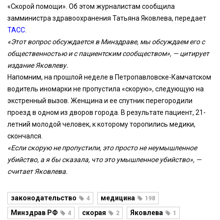
«Скорой помощи». Об этом журналистам сообщила
замминистра здравоохранения Татьяна Яковлева, передает
ТАСС
.
«Этот вопрос обсуждается в Минздраве, мы обсуждаем его с
общественностью и с пациентским сообществом», — цитирует
издание Яковлеву.
Напомним, на прошлой неделе в Петропавловске-Камчатском
водитель иномарки не пропустила «скорую», следующую на
экстренный вызов. Женщина и ее спутник перегородили
проезд в одном из дворов города. В результате пациент, 21-
летний молодой человек, к которому торопились медики,
скончался.
«Если скорую не пропустили, это просто не неумышленное
убийство, а я бы сказала, что это умышленное убийство», —
считает Яковлева.
законодательство
медицина
4
198
Минздрав РФ
скорая
Яковлева
4
2
1