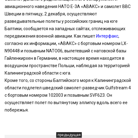
авиационного наведения НАТО Е-3А «АВАКС» и самолет ВВС
Швеции в пятницу, 2 декабря, осуществляют
разведывательные полеты у российских границ на юге
Балтики, сообщается на западных сайтах, отслеживающих
передвижения военной авиации. Как пишет
Интерфакс
,
согласно их информации, «АВАКС» с бортовым номером LX-
N90448 и позывным NATO06, вылетевший с натовской базы
Гайленкирхен в Германии, в настоящее время находится в
воздушном пространстве Польши, наблюдая за территорией
Калининградской области с юга.
Кроме того, со стороны Балтийского моря к Калининградской
области подлетел шведский самолет-разведчик Gulfstream 4
с бортовым номером 102003 и позывным SVF623. Он
осуществляет полет по вытянутому эллипсу вдоль всего ее
побережья.
предыдущая