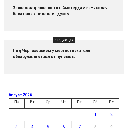
Экипаж задержанного в Амстердаме «Николая
Касаткина» не падает духом
следующая
Под Черняховском у местного жителя
обнаружили ствол от пулемёта
Август 2026
Пн
Вт
Ср
Чт
Пт
Сб
Вс
1
2
3
4
5
6
7
8
9