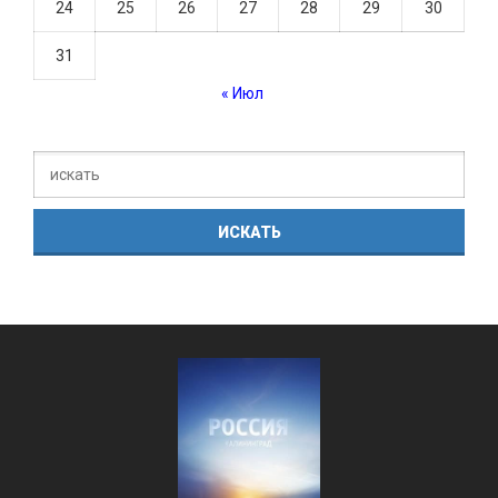
24
25
26
27
28
29
30
31
« Июл