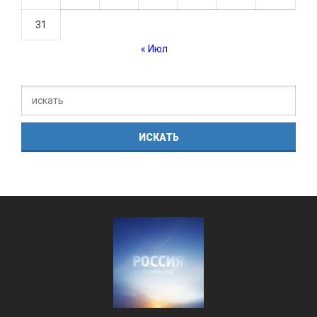
31
« Июл