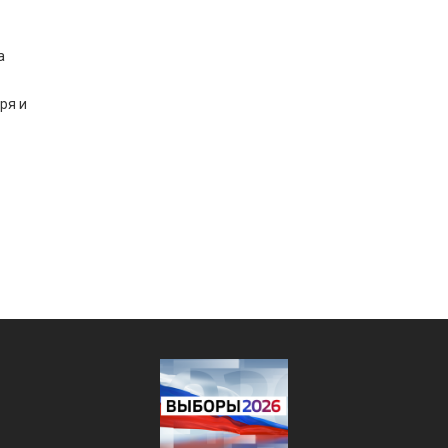
а
ря и