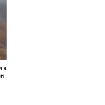
и к
ии