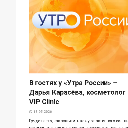
В гостях у «Утра России» –
Дарья Карасёва, косметолог
VIP Clinic
13.05.2026
Грядет лето, как защитить кожу от активного солнц
витаминах, защите о здоровье расскажет наша гост