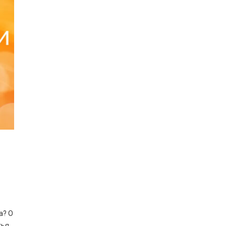
а? О
ья.