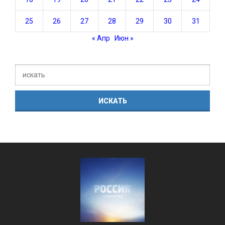
25
26
27
28
29
30
31
« Апр
Июн »