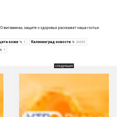
 О витаминах, защите о здоровье расскажет наша гостья.
щита кожи
Калининград новости
1
24255
1
следующая