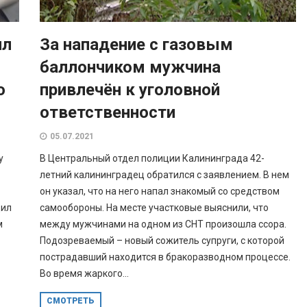
ил
За нападение с газовым
баллончиком мужчина
о
привлечён к уголовной
ответственности
05.07.2021
у
В Центральный отдел полиции Калининграда 42-
летний калининградец обратился с заявлением. В нем
он указал, что на него напал знакомый со средством
дил
самообороны. На месте участковые выяснили, что
м
между мужчинами на одном из СНТ произошла ссора.
Подозреваемый – новый сожитель супруги, с которой
пострадавший находится в бракоразводном процессе.
Во время жаркого...
СМОТРЕТЬ