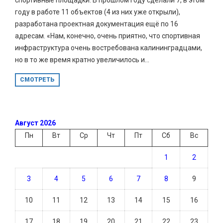
году в работе 11 объектов (4 из них уже открыли),
разработана проектная документация ещё по 16
адресам. «Нам, конечно, очень приятно, что спортивная
инфраструктура очень востребована калининградцами,
но в то же время кратно увеличилось и...
СМОТРЕТЬ
Август 2026
Пн
Вт
Ср
Чт
Пт
Сб
Вс
1
2
3
4
5
6
7
8
9
10
11
12
13
14
15
16
17
18
19
20
21
22
23