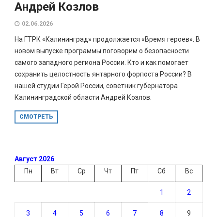
Андрей Козлов
02.06.2026
На ГТРК «Калининград» продолжается «Время героев». В
новом выпуске программы поговорим о безопасности
самого западного региона России. Кто и как помогает
сохранить целостность янтарного форпоста России? В
нашей студии Герой России, советник губернатора
Калининградской области Андрей Козлов.
СМОТРЕТЬ
Август 2026
Пн
Вт
Ср
Чт
Пт
Сб
Вс
1
2
3
4
5
6
7
8
9