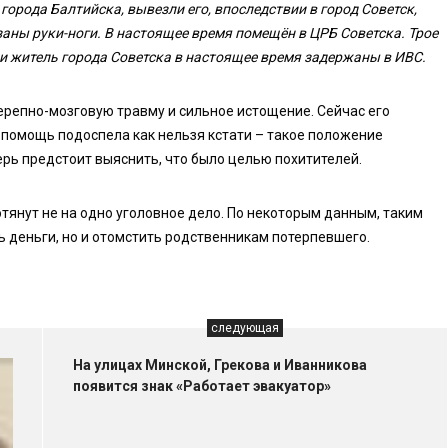
орода Балтийска, вывезли его, впоследствии в город Советск,
заны руки-ноги. В настоящее время помещён в ЦРБ Советска. Трое
 и житель города Советска в настоящее время задержаны в ИВС.
репно-мозговую травму и сильное истощение. Сейчас его
, помощь подоспела как нельзя кстати – такое положение
рь предстоит выяснить, что было целью похитителей.
отянут не на одно уголовное дело. По некоторым данным, таким
ь деньги, но и отомстить родственникам потерпевшего.
следующая
На улицах Минской, Грекова и Иванникова
появится знак «Работает эвакуатор»