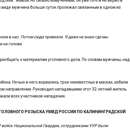
одтёки. Живой, но сильно измученный, он уже почти не верил в
м виде мужчина больше суток пролежал связанным в одном из
зом в нас. Потом сюда привезли. Я даже не знаю где мы.
м на голове.
приобщить к материалам уголовного дела. По словам мужчины, над
йска. Ночью в него ворвались трое неизвестных в масках, избили
ном направлении. Руководил нападавшими этот 32-летний житель
ржали всех участников нападения.
УГОЛОВНОГО РОЗЫСКА УМВД РОССИИ ПО КАЛИНИНГРАДСКОЙ
Р войск Национальной Гвардии, сотрудниками УУР были