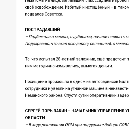
Гематомы на лице, заплывший глаз, ссадины и кровоп
своё освобождение. Избитый и истощённый – в тако
подвалов Советска.
ПОСТРАДАВШИЙ
– Подбежали в масках, с дубинами, начали пшикать га
Подозреваю, что ехал всю дорогу связанный, с мешко
То, что испытал 28-летний заложник, ещё предстоит 
ним методично измывались, вымогая деньги.
Похищение произошло в одном из автосервисов Балти
сотрудника и увезли на угнанной машине в неизвест
Неманского района. Спустя сутки оперативники заде
СЕРГЕЙ ПОРЫВАКИН – НАЧАЛЬНИК УПРАВЛЕНИЯ 
ОБЛАСТИ
– В ходе реализации ОРМ при поддержке бойцов СОБ