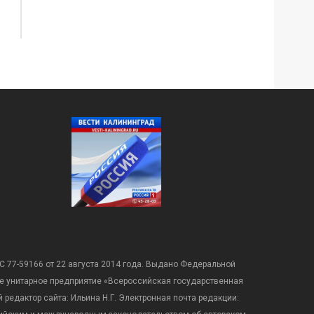
С 77-59166 от 22 августа 2014 года. Выдано Федеральной
е унитарное предприятие «Всероссийская государственная
редактор сайта: Ильина Н.Г. Электронная почта редакции: