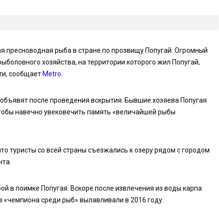
ая пресноводная рыба в стране по прозвищу Попугай. Огромный
рыболовного хозяйства, на территории которого жил Попугай,
ти, сообщает
Metro
.
 объявят после проведения вскрытия. Бывшие хозяева Попугая
 чтобы навечно увековечить память «величайшей рыбы
то туристы со всей страны съезжались к озеру рядом с городом
нта.
й в поимке Попугая. Вскоре после извлечения из воды карпа
з «чемпиона среди рыб» вылавливали в 2016 году.