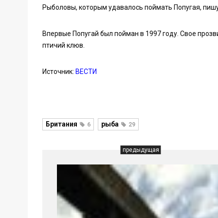
Рыболовы, которым удавалось поймать Попугая, пишут
Впервые Попугай был пойман в 1997 году. Свое проз
птичий клюв.
Источник:
ВЕСТИ
Британия
рыба
6
29
предыдущая