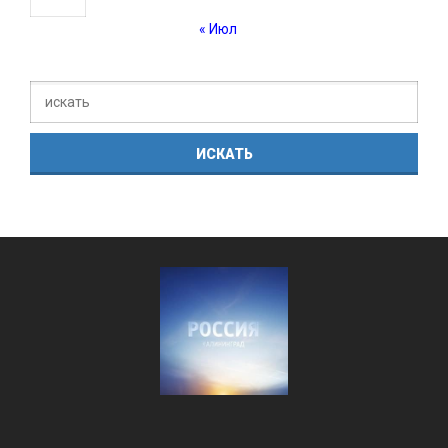
« Июл