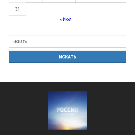
31
« Июл