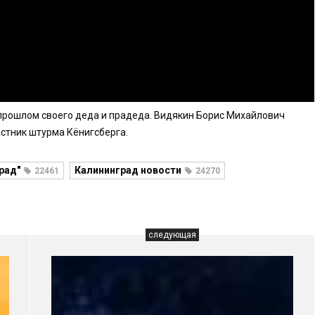
прошлом своего деда и прадеда. Видякин Борис Михайлович
астник штурма Кёнигсберга.
рад"
Калининград новости
22461
24270
следующая