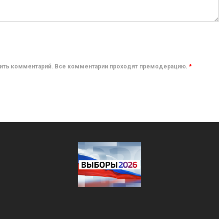
авить комментарий. Все комментарии проходят премодерацию.
*