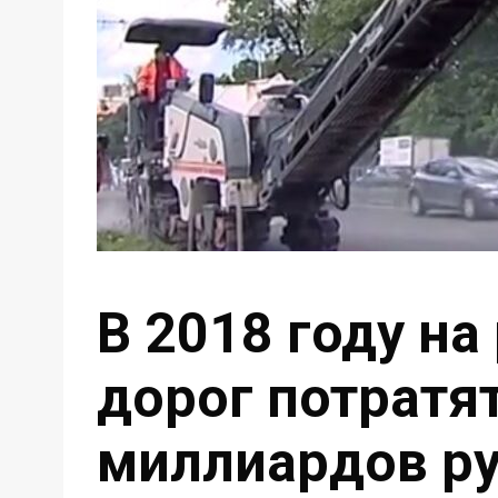
В 2018 году н
дорог потратя
миллиардов р