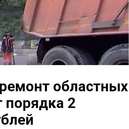
а ремонт областных
т порядка 2
ублей