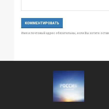
Имя и почтовый адрес обязательны, если Вы хотите ост