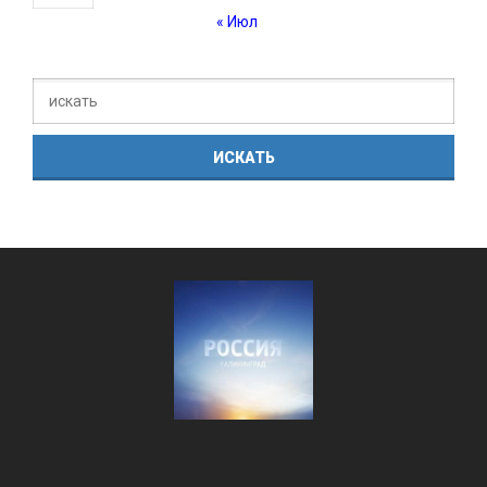
« Июл