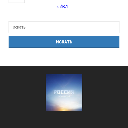
« Июл