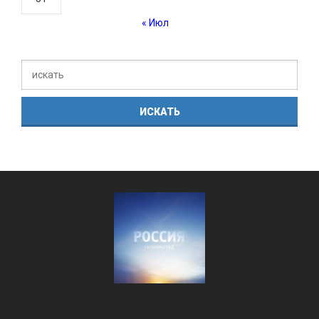
« Июл