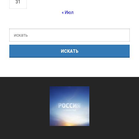
31
« Июл