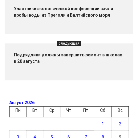
Участники экологической конференции взяли
пробы воды из Преголи и Балтийского моря
следующая
Подрядчики должны завершить ремонт в школах
к 20 августа
Август 2026
Пн
Вт
Ср
Чт
Пт
Сб
Вс
1
2
3
4
5
6
7
8
9