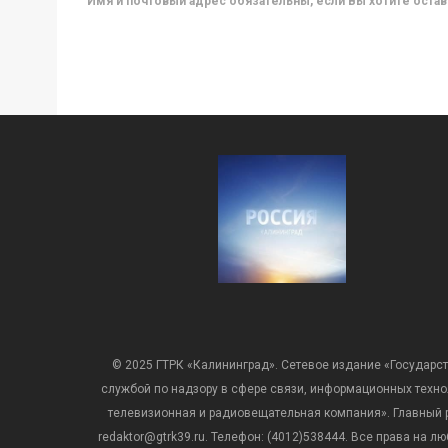
Имя и почтовый адрес обязательны, если Вы хотите ост
© 2025 ГТРК «Калининград». Сетевое издание «Государст
службой по надзору в сфере связи, информационных техн
телевизионная и радиовещательная компания». Главный ре
redaktor@gtrk39.ru. Телефон: (4012)538444. Все права на