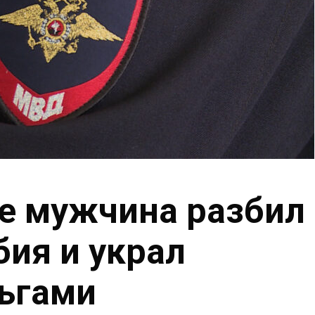
е мужчина разбил
бия и украл
ньгами