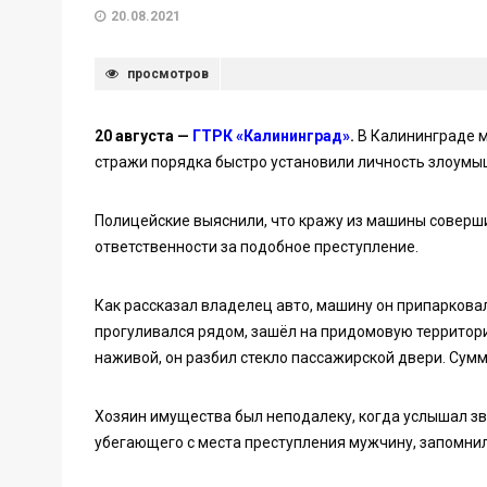
20.08.2021
просмотров
20 августа —
ГТРК «Калининград»
.
В Калининграде м
стражи порядка быстро установили личность злоумы
Полицейские выяснили, что кражу из машины соверши
ответственности за подобное преступление.
Как рассказал владелец авто, машину он припаркова
прогуливался рядом, зашёл на придомовую территори
наживой, он разбил стекло пассажирской двери. Сумм
Хозяин имущества был неподалеку, когда услышал зв
убегающего с места преступления мужчину, запомни