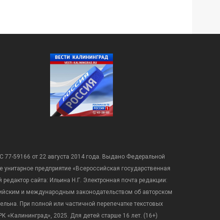
С 77-59166 от 22 августа 2014 года. Выдано Федеральной
е унитарное предприятие «Всероссийская государственная
редактор сайта: Ильина Н.Г. Электронная почта редакции:
оссийским и международным законодательством об авторском
ательна. При полной или частичной перепечатке текстовых
К «Калининград», 2025. Для детей старше 16 лет. (16+)