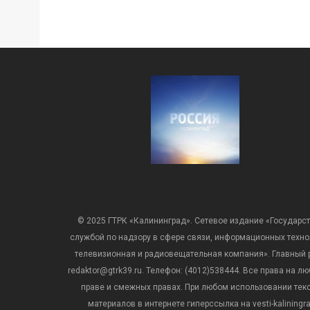
© 2025 ГТРК «Калининград». Сетевое издание «Государст
службой по надзору в сфере связи, информационных техн
телевизионная и радиовещательная компания». Главный ре
redaktor@gtrk39.ru. Телефон: (4012)538444. Все права на
праве и смежных правах. При любом использовании тексто
материалов в интернете гиперссылка на vesti-kalining