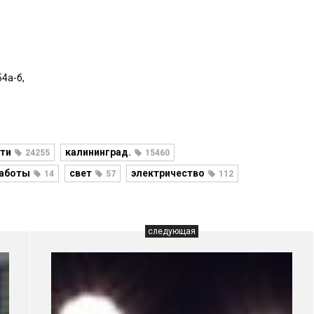
54а-б,
ти
калининград.
24255
15460
работы
свет
электричество
14
57
112
следующая