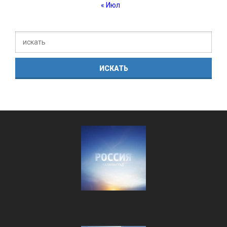
« Июл