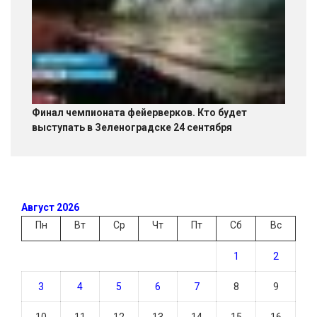
Финал чемпионата фейерверков. Кто будет
выступать в Зеленоградске 24 сентября
Август 2026
Пн
Вт
Ср
Чт
Пт
Сб
Вс
1
2
3
4
5
6
7
8
9