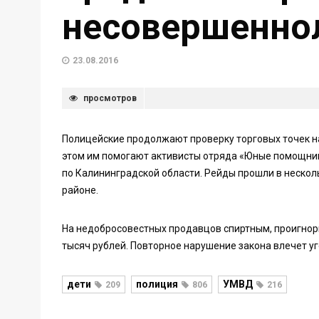
несовершенно
23.08.2016
просмотров
Полицейские продолжают проверку торговых точек н
этом им помогают активисты отряда «Юные помощник
по Калининградской области. Рейды прошли в нескол
районе.
На недобросовестных продавцов спиртным, проигнор
тысяч рублей. Повторное нарушение закона влечет у
дети
полиция
УМВД
209
806
216