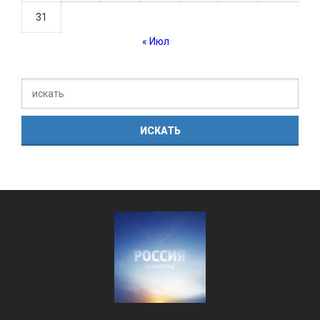
31
« Июл