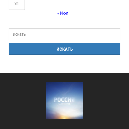
31
« Июл