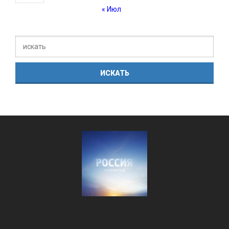
« Июл