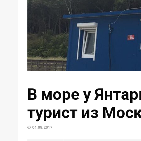
В море у Янта
турист из Мос
04.08.2017