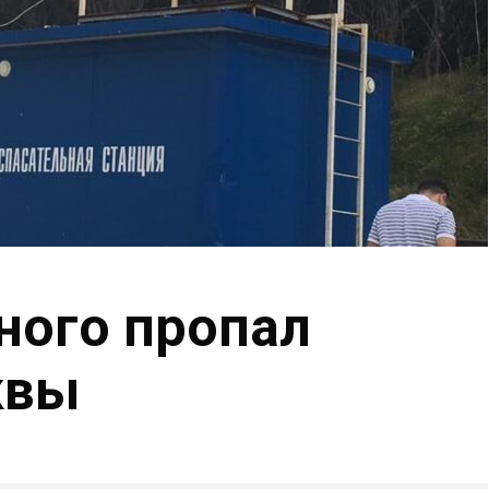
рного пропал
квы