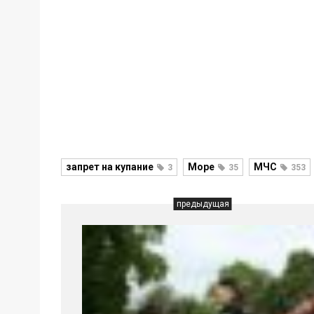
запрет на купание
Море
МЧС
3
35
353
предыдущая