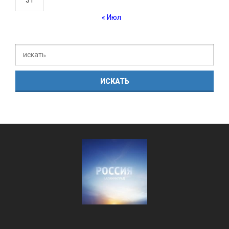
31
« Июл