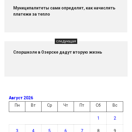
Муниципалитеты сами определят, как начислять
платежи за тепло
следующая
Споршколе в Озерске дадут вторую жизнь
Август 2026
Пн
Вт
Ср
Чт
Пт
Сб
Вс
1
2
3
4
5
6
7
8
9