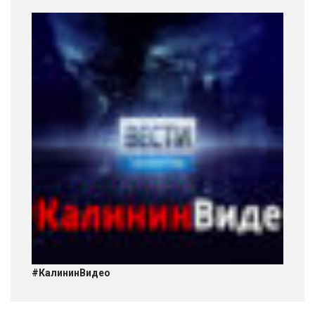
#КалининВидео