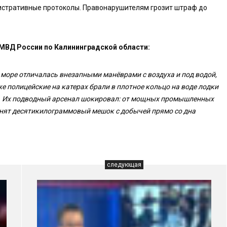
истративные протоколы. Правонарушителям грозит штраф до
МВД России по Калининградской области:
море отличалась внезапными манёврами с воздуха и под водой,
е полицейские на катерах брали в плотное кольцо на воде лодки
ы. Их подводный арсенал шокировал: от мощных промышленных
днят десятикилограммовый мешок с добычей прямо со дна
следующая