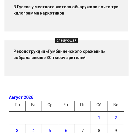
В Гусеве у местного жителя обнаружили почти три
килограмма наркотиков
следующая
Реконструкция «Гумбинненского сражения»
собрала свыше 30 тысяч зрителей
Август 2026
Пн
Вт
Ср
Чт
Пт
Сб
Вс
1
2
3
4
5
6
7
8
9