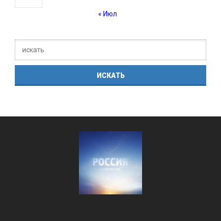
« Июл