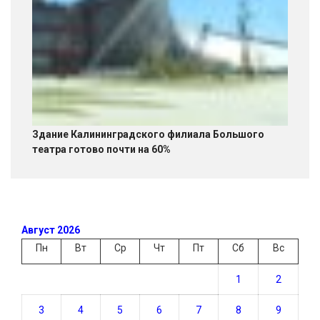
Здание Калининградского филиала Большого
театра готово почти на 60%
Август 2026
Пн
Вт
Ср
Чт
Пт
Сб
Вс
1
2
3
4
5
6
7
8
9