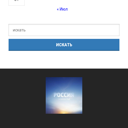
« Июл