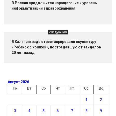
В России продолжится наращивание и уровень
информатизации здравоохранения
следующая
В Калининграде отреставрировали скульптуру
«Ребенок с кошкой», пострадавшую от вандалов
20 лет назад
Август 2026
Пн
Вт
Ср
Чт
Пт
Сб
Вс
1
2
3
4
5
6
7
8
9