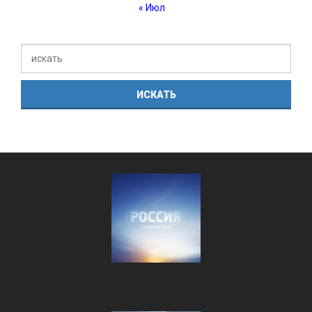
« Июл