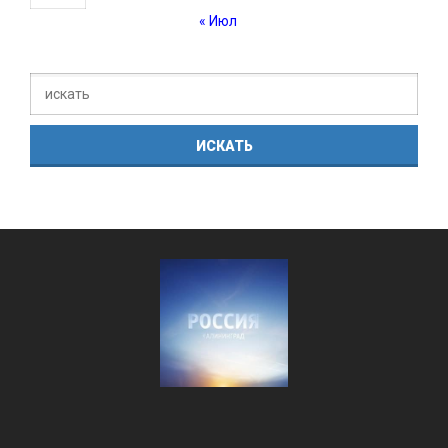
« Июл